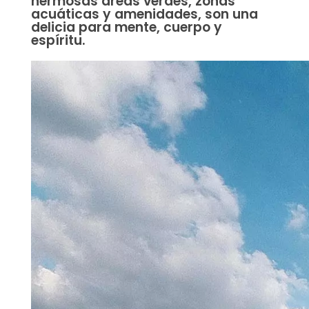
hermosas áreas verdes, zonas
acuáticas y amenidades, son una
delicia para mente, cuerpo y
espíritu.
Reproductor
de
vídeo