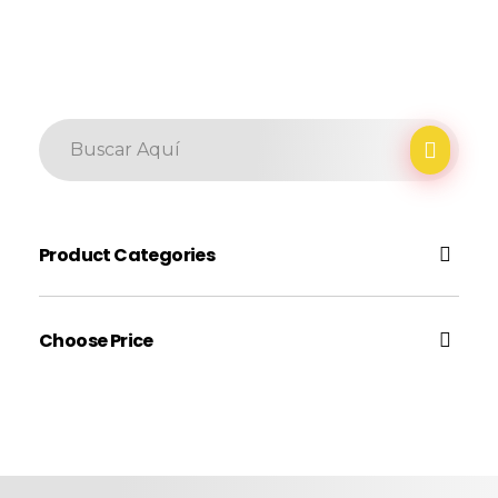
Product Categories
Earphone
Choose Price
Gadgets
Gaming
Headphone
Precio:
—
Laptop